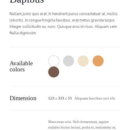
Nullam justo quis erat. In hendrerit purus consectetuer at, mollis
lobortis. In congue fringilla faucibus, erat metus gravida turpis.
Integer sollicitudin eu, nunc. Quisque arcu id risus. Aliquam sem.
Nulla dignissim.
Available
colors
Dimension
123
x
333
x
55
Aliquam faucibus orci elit
Maecenas wisi. Sed elementum, sapien
sodales lectus lectus, porta et, nonummy at,