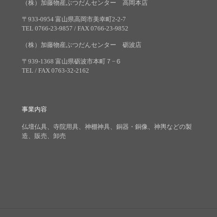
（株）加藤物産ぶつだんセンター 高岡本店
〒933-0954 富山県高岡市美幸町2-2-7
TEL 0766-23-9857 / FAX 0766-23-9852
（株）加藤物産ぶつだんセンター 砺波店
〒939-1368 富山県砺波市本町７−６
TEL / FAX 0763-32-2162
事業内容
仏壇仏具、寺院用具、神棚神具、銅器・銅像、神輿などの製
造、販売、卸売