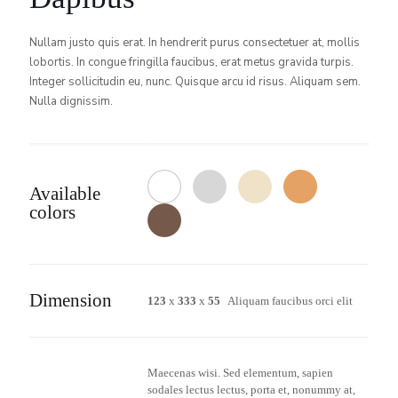
Nullam justo quis erat. In hendrerit purus consectetuer at, mollis
lobortis. In congue fringilla faucibus, erat metus gravida turpis.
Integer sollicitudin eu, nunc. Quisque arcu id risus. Aliquam sem.
Nulla dignissim.
Available
colors
Dimension
123
x
333
x
55
Aliquam faucibus orci elit
Maecenas wisi. Sed elementum, sapien
sodales lectus lectus, porta et, nonummy at,