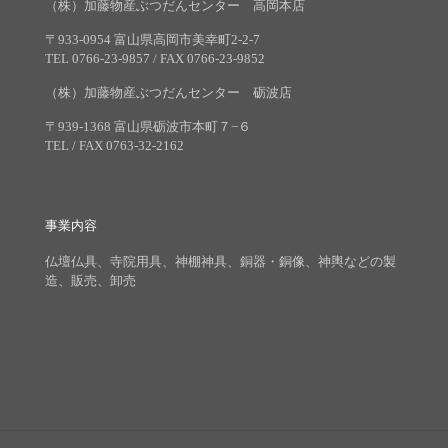
（株）加藤物産ぶつだんセンター 高岡本店
〒933-0954 富山県高岡市美幸町2-2-7
TEL 0766-23-9857 / FAX 0766-23-9852
（株）加藤物産ぶつだんセンター 砺波店
〒939-1368 富山県砺波市本町７−６
TEL / FAX 0763-32-2162
事業内容
仏壇仏具、寺院用具、神棚神具、銅器・銅像、神輿などの製
造、販売、卸売